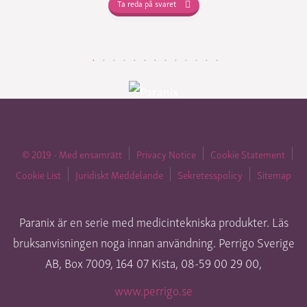
Ta reda på svaret
© 2019 - Med ensamrätt
Privacy Notice
Cookie Statement
Cookie List
Juridiskt Meddelande
Sekretesspolicy
Sitemap
Paranix är en serie med medicintekniska produkter. Läs
bruksanvisningen noga innan användning. Perrigo Sverige
AB, Box 7009, 164 07 Kista, 08-59 00 29 00,
www.perrigo.se