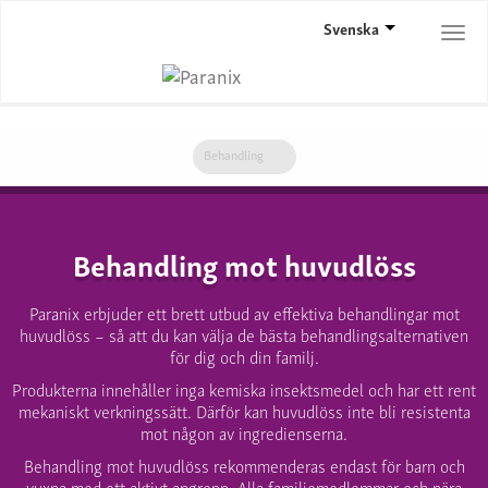
Svenska
Togg
navi
Behandling
Behandling mot huvudlöss
Paranix erbjuder ett brett utbud av effektiva behandlingar mot
huvudlöss – så att du kan välja de bästa behandlingsalternativen
för dig och din familj.
Produkterna innehåller inga kemiska insektsmedel och har ett rent
mekaniskt verkningssätt. Därför kan huvudlöss inte bli resistenta
mot någon av ingredienserna.
Behandling mot huvudlöss rekommenderas endast för barn och
vuxna med ett aktivt angrepp. Alla familjemedlemmar och nära